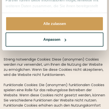
Partner führen diese Informationen möglicherweise mit
auf der Festplatte Ihres Computers gespeichert wird. Wir
weiteren Daten zusammen, die Sie ihnen bereitgestellt
verwenden Cookies, um Ihre Einstellungen und Präferenzen
haben oder die sie im Rahmen Ihrer Nutzung der Dienste
zu speichern. Diese ermöglichen es uns, Ihnen die
gesammelt haben.
bestmögliche Benutzererfahrung zu garantieren. Viele
Anwendungen auf unserer Website funktionieren nicht
Alle zulassen
ohne Cookies. In keinem Fall sind die Informationen, die wir
in Cookies sammeln oder die in unserem Namen in Cookies
gesammelt werden, persönlich verfolgbar oder
Anpassen
identifizierbar. Wir verwenden die folgenden Arten von
Cookies:
Streng notwendige Cookies: Diese (anonymen) Cookies
werden nur verwendet, um Ihnen die Nutzung der Website
zu ermöglichen. Wenn Sie diese Cookies nicht akzeptieren,
wird die Website nicht funktionieren.
Funktionale Cookies: Die (anonymen) funktionalen Cookies
spielen eine Rolle für das reibungslose Betreiben der
Website. Wenn diese Cookies nicht gesetzt werden, können
Sie verschiedene Funktionen der Website nicht nutzen.
Funktionale Cookies erhöhen auch den Nutzungskomfort