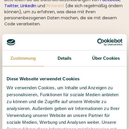
Twitter
,
LinkedIn
und
Pinterest
(die sich regelmäßig ändern
können), um zu erfahren, was diese mit Ihren
personenbezogenen Daten machen, die sie mit diesem
Code verarbeiten.
NEWSLETTER
Wir bieten einen Newsletter an, um Interessenten über
Neuigkeiten zu unseren Produkten, Dienstleistungen und
Zustimmung
Details
Über Cookies
anderen Themen zu informieren. Ihre E-Mail-Adresse wird
nur mit Ihrer ausdrücklichen Zustimmung in die Liste der
Abonnenten aufgenommen. Jeder Newsletter enthält
einen Link, über den Sie selbigen abbestellen können. Die
Diese Webseite verwendet Cookies
Datenbank der Newsletter-Abonnenten wird nicht an Dritte
Wir verwenden Cookies, um Inhalte und Anzeigen zu
weitergegeben.
personalisieren, Funktionen für soziale Medien anbieten
zu können und die Zugriffe auf unsere Website zu
VERWENDUNG VON COOKIES
analysieren. Außerdem geben wir Informationen zu Ihrer
Wir verwenden Cookies, wenn wir elektronische Dienste
Verwendung unserer Website an unsere Partner für
anbieten. Ein Cookie ist eine kleine, einfache Datei, die mit
soziale Medien, Werbung und Analysen weiter. Unsere
den Seiten dieser Website gesendet und von Ihrem Browser